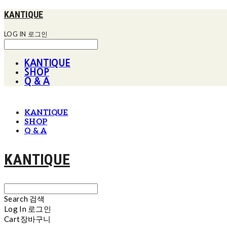
KANTIQUE
LOG IN
로그인
KANTIQUE
SHOP
Q & A
KANTIQUE
SHOP
Q & A
KANTIQUE
Search
검색
Log In
로그인
Cart
장바구니