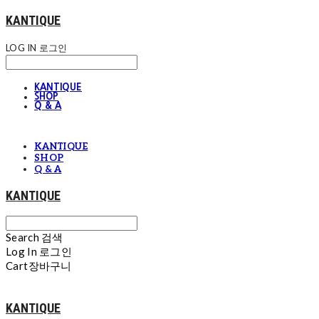
KANTIQUE
LOG IN
로그인
KANTIQUE
SHOP
Q & A
KANTIQUE
SHOP
Q & A
KANTIQUE
Search
검색
Log In
로그인
Cart
장바구니
KANTIQUE