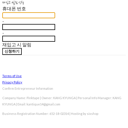
재입고 알림 신청
휴대폰 번호
-
-
재입고 시 알림
신청하기
Terms of Use
Privacy Policy
Confirm Entrepreneur Information
Company Name: Pinktape | Owner: KANG KYUNGA | Personal Info Manager: KANG
KYUNGA | Email: kantique14@gmail.com
Business Registration Number:
652-18-02314
| Hosting by sixshop