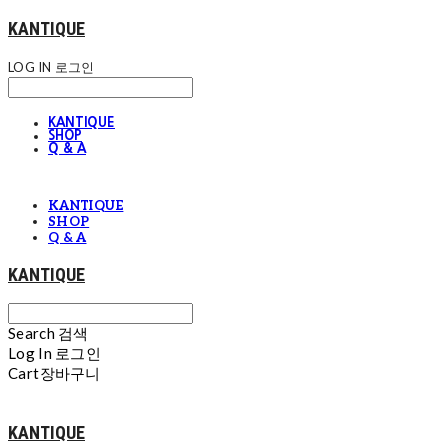
KANTIQUE
LOG IN
로그인
KANTIQUE
SHOP
Q & A
KANTIQUE
SHOP
Q & A
KANTIQUE
Search
검색
Log In
로그인
Cart
장바구니
KANTIQUE