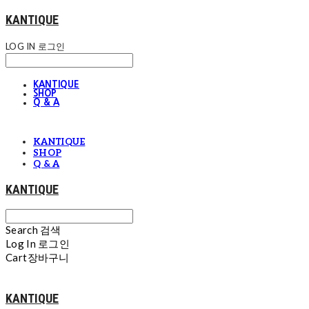
KANTIQUE
LOG IN
로그인
KANTIQUE
SHOP
Q & A
KANTIQUE
SHOP
Q & A
KANTIQUE
Search
검색
Log In
로그인
Cart
장바구니
KANTIQUE