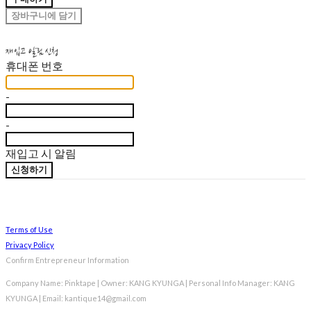
장바구니에 담기
재입고 알림 신청
휴대폰 번호
-
-
재입고 시 알림
신청하기
Terms of Use
Privacy Policy
Confirm Entrepreneur Information
Company Name: Pinktape | Owner: KANG KYUNGA | Personal Info Manager: KANG
KYUNGA | Email: kantique14@gmail.com