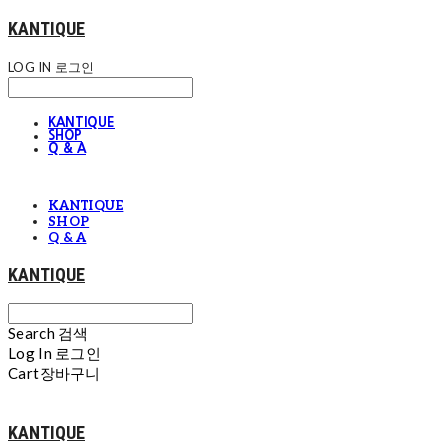
KANTIQUE
LOG IN
로그인
KANTIQUE
SHOP
Q & A
KANTIQUE
SHOP
Q & A
KANTIQUE
Search
검색
Log In
로그인
Cart
장바구니
KANTIQUE